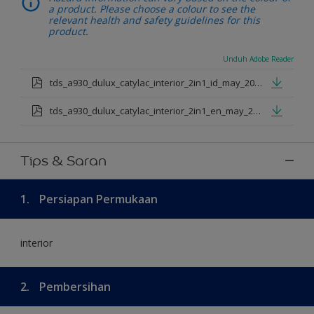
a product. Please choose a colour to see the
relevant health and safety guidelines for this
product.
Unduh Adobe Reader
tds_a930_dulux_catylac_interior_2in1_id_may_2025.pdf
tds_a930_dulux_catylac_interior_2in1_en_may_2025.pdf
Tips & Saran
1.
Persiapan Permukaan
interior
2.
Pembersihan