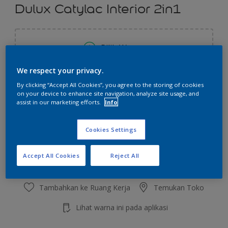
Dulux Catylac Interior 2in1
Pilih Warna
We respect your privacy.
Ukuran
By clicking “Accept All Cookies”, you agree to the storing of cookies
on your device to enhance site navigation, analyze site usage, and
5 KG
25 KG
assist in our marketing efforts.
Info
Jumlah
Kalkulator cat
Cookies Settings
Hitung
Accept All Cookies
Reject All
Tambahkan ke Ruang Kerja
Temukan Toko
Lihat warna ini pada aplikasi