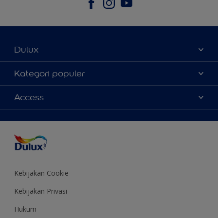
Dulux
Tentang Kami
Kategori populer
Contact us
Warna
Access
Temukan toko
Produk
Sitemap
Aksesibilitas
Inspirasi
Akurasi Warna
Saran Mendekorasi
Colour of the Year
Kebijakan Cookie
Kebijakan Privasi
Hukum