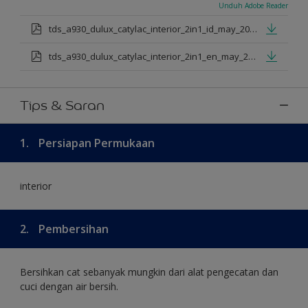
Unduh Adobe Reader
tds_a930_dulux_catylac_interior_2in1_id_may_2025.pdf
tds_a930_dulux_catylac_interior_2in1_en_may_2025.pdf
Tips & Saran
1.
Persiapan Permukaan
interior
2.
Pembersihan
Bersihkan cat sebanyak mungkin dari alat pengecatan dan
cuci dengan air bersih.