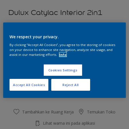
Dulux Catylac Interior 2in1
Rustic Romance
We respect your privacy.
Ubah Warna
By clicking “Accept All Cookies”, you agree to the storing of cookies
on your device to enhance site navigation, analyze site usage, and
Ukuran
assist in our marketing efforts.
Info
5 KG
25 KG
Cookies Settings
Jumlah
Kalkulator cat
Accept All Cookies
Reject All
Hitung
Tambahkan ke Ruang Kerja
Temukan Toko
Lihat warna ini pada aplikasi