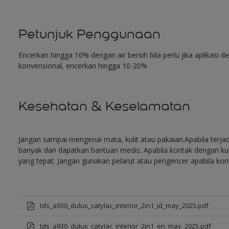
Petunjuk Penggunaan
Encerkan hingga 10% dengan air bersih bila perlu jika aplikasi d
konvensional, encerkan hingga 10-20%
Kesehatan & Keselamatan
Jangan sampai mengenai mata, kulit atau pakaian.Apabila terja
banyak dan dapatkan bantuan medis. Apabila kontak dengan kuli
yang tepat. Jangan gunakan pelarut atau pengencer apabila kon
tds_a930_dulux_catylac_interior_2in1_id_may_2025.pdf
tds_a930_dulux_catylac_interior_2in1_en_may_2025.pdf