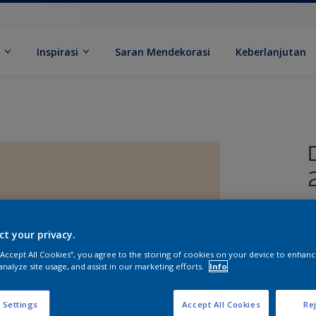
k
Inspirasi
Saran Mendekorasi
Keberlanjutan
ct your privacy.
 “Accept All Cookies”, you agree to the storing of cookies on your device to enhanc
analyze site usage, and assist in our marketing efforts.
Info
U
 Settings
Accept All Cookies
Rej