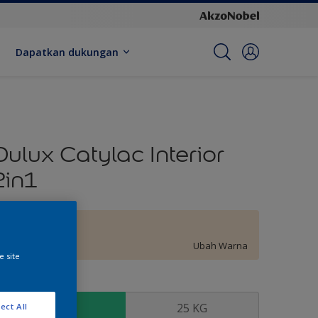
Dapatkan dukungan
Dulux Catylac Interior
2in1
Syrup Hint
Ubah Warna
e site
kuran
5 KG
25 KG
ect All