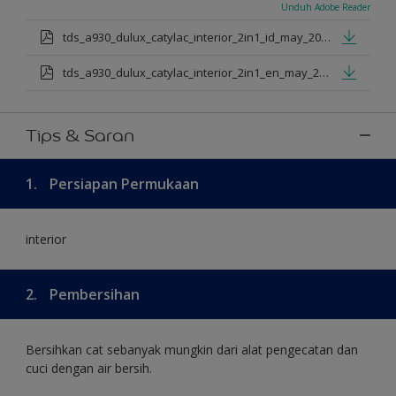
Unduh Adobe Reader
tds_a930_dulux_catylac_interior_2in1_id_may_2025.pdf
tds_a930_dulux_catylac_interior_2in1_en_may_2025.pdf
Tips & Saran
1.
Persiapan Permukaan
interior
2.
Pembersihan
Bersihkan cat sebanyak mungkin dari alat pengecatan dan
cuci dengan air bersih.