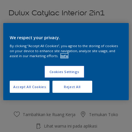
Dulux Catylac Interior 2in1
First Spring
We respect your privacy.
Ubah Warna
By clicking “Accept All Cookies”, you agree to the storing of cookies
on your device to enhance site navigation, analyze site usage, and
Ukuran
assist in our marketing efforts.
Info
5 KG
25 KG
Cookies Settings
Jumlah
Kalkulator cat
Accept All Cookies
Reject All
Hitung
Tambahkan ke Ruang Kerja
Temukan Toko
Lihat warna ini pada aplikasi