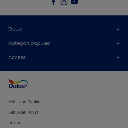
Dulux
Tentang Kami
Kategori populer
Contact us
Warna
Access
Temukan toko
Produk
Sitemap
Aksesibilitas
Inspirasi
Akurasi Warna
Saran Mendekorasi
Colour of the Year
Kebijakan Cookie
Kebijakan Privasi
Hukum