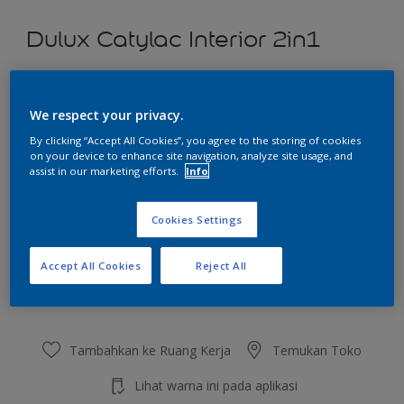
Dulux Catylac Interior 2in1
Little White Lie
We respect your privacy.
Ubah Warna
By clicking “Accept All Cookies”, you agree to the storing of cookies
on your device to enhance site navigation, analyze site usage, and
Ukuran
assist in our marketing efforts.
Info
5 KG
25 KG
Cookies Settings
Jumlah
Kalkulator cat
Accept All Cookies
Reject All
Hitung
Tambahkan ke Ruang Kerja
Temukan Toko
Lihat warna ini pada aplikasi