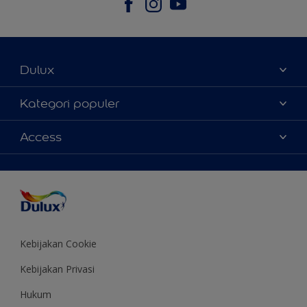
Dulux
Tentang Kami
Kategori populer
Contact us
Warna
Access
Temukan toko
Produk
Sitemap
Aksesibilitas
Inspirasi
Akurasi Warna
Saran Mendekorasi
Colour of the Year
Kebijakan Cookie
Kebijakan Privasi
Hukum