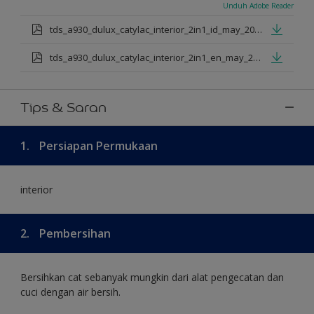
Unduh Adobe Reader
tds_a930_dulux_catylac_interior_2in1_id_may_2025.pdf
tds_a930_dulux_catylac_interior_2in1_en_may_2025.pdf
Tips & Saran
1.
Persiapan Permukaan
interior
2.
Pembersihan
Bersihkan cat sebanyak mungkin dari alat pengecatan dan
cuci dengan air bersih.