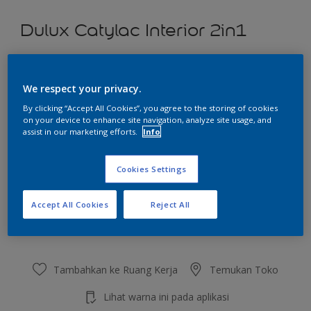
Dulux Catylac Interior 2in1
Heart Wood
We respect your privacy.
Ubah Warna
By clicking “Accept All Cookies”, you agree to the storing of cookies
on your device to enhance site navigation, analyze site usage, and
Ukuran
assist in our marketing efforts.
Info
5 KG
25 KG
Cookies Settings
Jumlah
Kalkulator cat
Accept All Cookies
Reject All
Hitung
Tambahkan ke Ruang Kerja
Temukan Toko
Lihat warna ini pada aplikasi