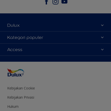
Dulux
Tentang Kami
Kategori populer
Contact us
Warna
Access
Temukan toko
Produk
Sitemap
Aksesibilitas
Inspirasi
Akurasi Warna
Saran Mendekorasi
Colour of the Year
Kebijakan Cookie
Kebijakan Privasi
Hukum