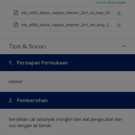
Unduh Adobe Reader
tds_a930_dulux_catylac_interior_2in1_id_may_2025.pdf
tds_a930_dulux_catylac_interior_2in1_en_may_2025.pdf
Tips & Saran
1.
Persiapan Permukaan
interior
2.
Pembersihan
Bersihkan cat sebanyak mungkin dari alat pengecatan dan
cuci dengan air bersih.