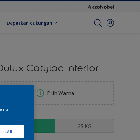
Dapatkan dukungan
Dulux Catylac Interior
Pilih Warna
e site
kuran
5 KG
25 KG
ect All