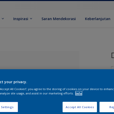
k
Inspirasi
Saran Mendekorasi
Keberlanjutan
ct your privacy.
 “Accept All Cookies”, you agree to the storing of cookies on your device to enhanc
analyze site usage, and assist in our marketing efforts.
Info
U
ang Dipilih
 Settings
Accept All Cookies
Rej