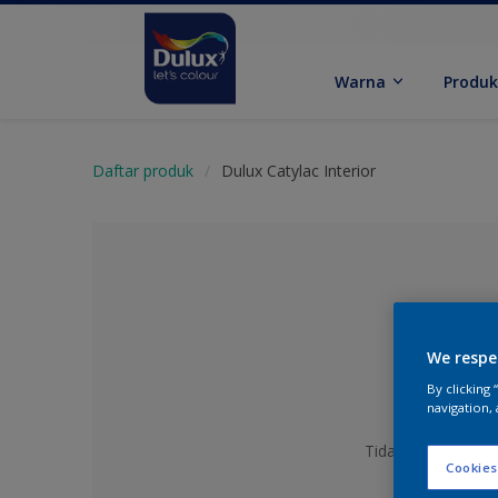
Warna
Produ
Daftar produk
Dulux Catylac Interior
We respe
By clicking
navigation, 
Tidak Ada Warna y
Cookies