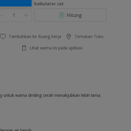
umlah
Kalkulator cat
Hitung
Tambahkan ke Ruang Kerja
Temukan Toko
Lihat warna ini pada aplikasi
gy untuk warna dinding cerah menakjubkan lebih lama.
engan air bersih.