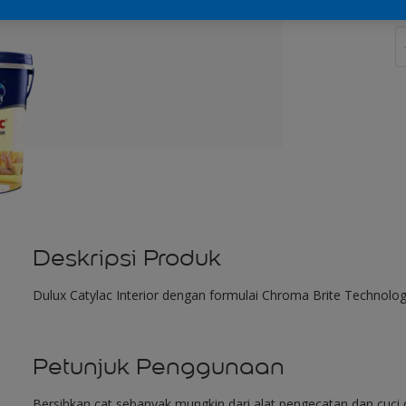
J
Deskripsi Produk
Dulux Catylac Interior dengan formulai Chroma Brite Technolo
Petunjuk Penggunaan
Bersihkan cat sebanyak mungkin dari alat pengecatan dan cuci d