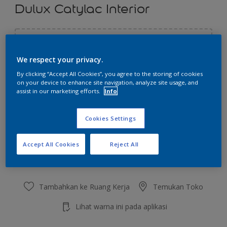
Dulux Catylac Interior
Pilih Warna
We respect your privacy.
By clicking “Accept All Cookies”, you agree to the storing of cookies
on your device to enhance site navigation, analyze site usage, and
Ukuran
assist in our marketing efforts.
Info
5 KG
25 KG
Cookies Settings
Jumlah
Kalkulator cat
Accept All Cookies
Reject All
Hitung
Tambahkan ke Ruang Kerja
Temukan Toko
Lihat warna ini pada aplikasi