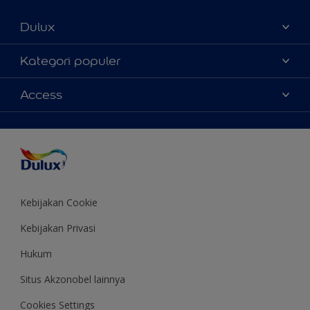
Dulux
Tentang Kami
Kategori populer
Contact us
Warna
Access
Temukan toko
Produk
Sitemap
Aksesibilitas
Inspirasi
Akurasi Warna
Saran Mendekorasi
Colour of the Year
Kebijakan Cookie
Kebijakan Privasi
Hukum
Situs Akzonobel lainnya
Cookies Settings