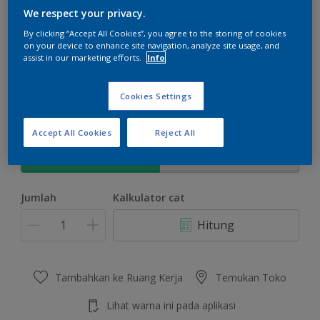
We respect your privacy.
By clicking “Accept All Cookies”, you agree to the storing of cookies
on your device to enhance site navigation, analyze site usage, and
assist in our marketing efforts.
Info
Dazzling Daylight
Ubah Warna
Cookies Settings
Ukuran
Accept All Cookies
Reject All
5 KG
25 KG
Jumlah
Kalkulator cat
Hitung
Tambahkan ke Ruang Kerja
Temukan Toko
Lihat warna ini pada aplikasi