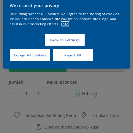
We respect your privacy.
By clicking “Accept All Cookies”, you agree to the storing of cookies
on your device to enhance site navigation, analyze site usage, and
assist in our marketing efforts.
Info
Moonglow
Ubah Warna
Cookies Settings
Ukuran
Accept All Cookies
Reject All
5 KG
25 KG
Jumlah
Kalkulator cat
Hitung
Tambahkan ke Ruang Kerja
Temukan Toko
Lihat warna ini pada aplikasi