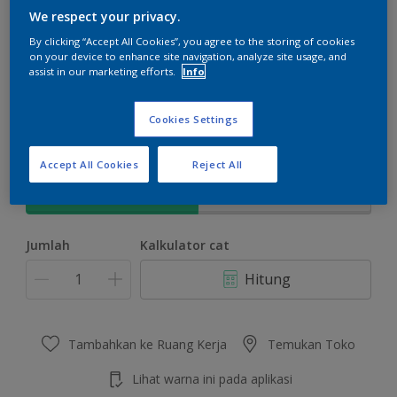
We respect your privacy.
By clicking “Accept All Cookies”, you agree to the storing of cookies
on your device to enhance site navigation, analyze site usage, and
assist in our marketing efforts.
Info
Wicked Witch
Ubah Warna
Cookies Settings
Ukuran
Accept All Cookies
Reject All
5 KG
25 KG
Jumlah
Kalkulator cat
Hitung
Tambahkan ke Ruang Kerja
Temukan Toko
Lihat warna ini pada aplikasi