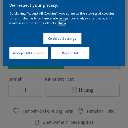
We respect your privacy.
By clicking “Accept All Cookies”, you agree to the storing of cookies
on your device to enhance site navigation, analyze site usage, and
assist in our marketing efforts.
Info
Concord Grape
Ubah Warna
Cookies Settings
Ukuran
Accept All Cookies
Reject All
5 KG
25 KG
Jumlah
Kalkulator cat
Hitung
Tambahkan ke Ruang Kerja
Temukan Toko
Lihat warna ini pada aplikasi