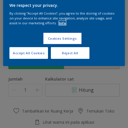
We respect your privacy.
By clicking “Accept All Cookies”, you agree to the storing of cookies
on your device to enhance site navigation, analyze site usage, and
assist in our marketing efforts.
Info
Cherry Sensation
Ubah Warna
Cookies Settings
Ukuran
Accept All Cookies
Reject All
5 KG
25 KG
Jumlah
Kalkulator cat
Hitung
Tambahkan ke Ruang Kerja
Temukan Toko
Lihat warna ini pada aplikasi