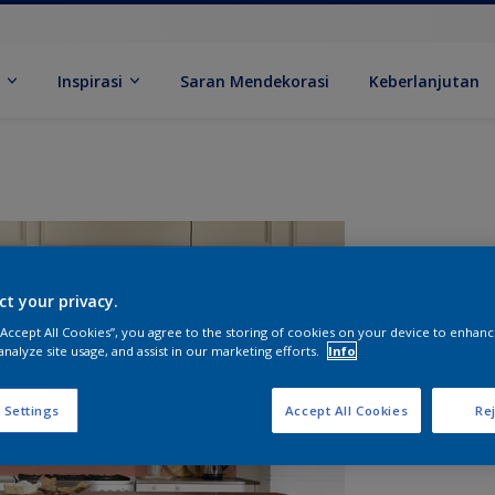
k
Inspirasi
Saran Mendekorasi
Keberlanjutan
ct your privacy.
 “Accept All Cookies”, you agree to the storing of cookies on your device to enhanc
analyze site usage, and assist in our marketing efforts.
Info
U
 Settings
Accept All Cookies
Rej