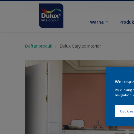
Warna
Produ
Daftar produk
Dulux Catylac Interior
We respe
By clicking
navigation, 
Cookies