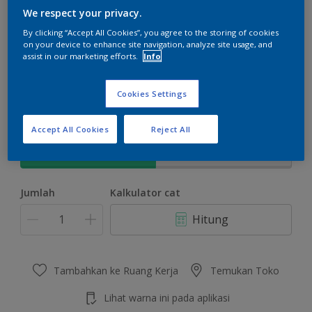
We respect your privacy.
By clicking “Accept All Cookies”, you agree to the storing of cookies
on your device to enhance site navigation, analyze site usage, and
assist in our marketing efforts.
Info
Scorched Grass
Ubah Warna
Cookies Settings
Ukuran
Accept All Cookies
Reject All
5 KG
25 KG
Jumlah
Kalkulator cat
Hitung
Tambahkan ke Ruang Kerja
Temukan Toko
Lihat warna ini pada aplikasi