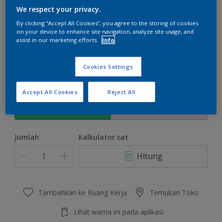
We respect your privacy.
By clicking “Accept All Cookies”, you agree to the storing of cookies
on your device to enhance site navigation, analyze site usage, and
assist in our marketing efforts.
Info
Vertigo
Ubah Warna
Cookies Settings
Ukuran
Accept All Cookies
Reject All
5 KG
25 KG
Jumlah
Kalkulator cat
Hitung
Tambahkan ke Ruang Kerja
Temukan Toko
Lihat warna ini pada aplikasi