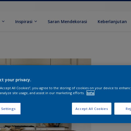
k
Inspirasi
Saran Mendekorasi
Keberlanjutan
ct your privacy.
 “Accept All Cookies”, you agree to the storing of cookies on your device to enhanc
analyze site usage, and assist in our marketing efforts.
Info
U
 Settings
Accept All Cookies
Rej