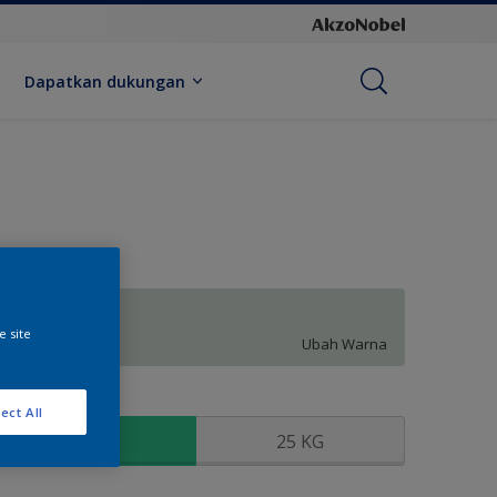
Dapatkan dukungan
Welsh Green
e site
Ubah Warna
kuran
ect All
5 KG
25 KG