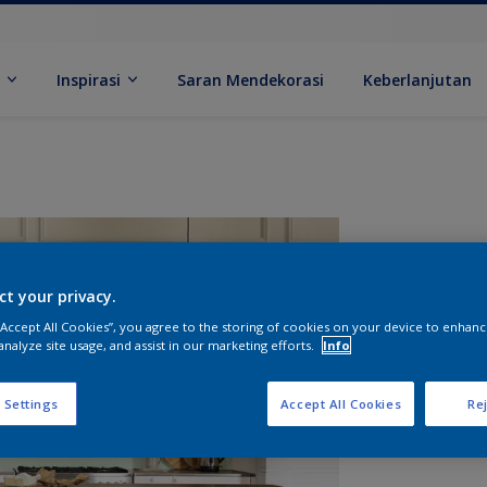
k
Inspirasi
Saran Mendekorasi
Keberlanjutan
ct your privacy.
 “Accept All Cookies”, you agree to the storing of cookies on your device to enhanc
analyze site usage, and assist in our marketing efforts.
Info
U
 Settings
Accept All Cookies
Rej