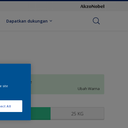
Dapatkan dukungan
Tropical Freeze
e site
Ubah Warna
kuran
ect All
5 KG
25 KG