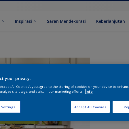
k
Inspirasi
Saran Mendekorasi
Keberlanjutan
ct your privacy.
 “Accept All Cookies”, you agree to the storing of cookies on your device to enhanc
analyze site usage, and assist in our marketing efforts.
Info
U
 Settings
Accept All Cookies
Rej