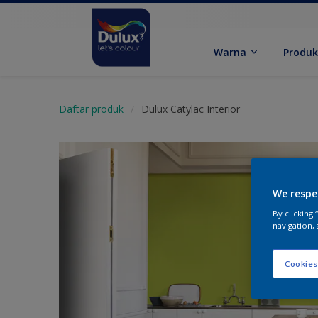
Warna
Produ
Daftar produk
Dulux Catylac Interior
We respe
By clicking
navigation, 
Cookies