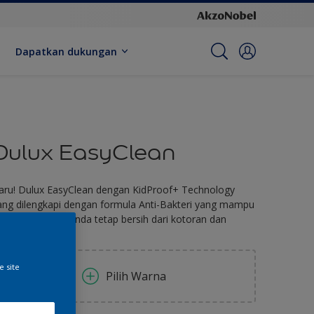
Dapatkan dukungan
Dulux EasyClean
aru! Dulux EasyClean dengan KidProof+ Technology
ang dilengkapi dengan formula Anti-Bakteri yang mampu
enjaga dinding anda tetap bersih dari kotoran dan
akteri
e site
Pilih Warna