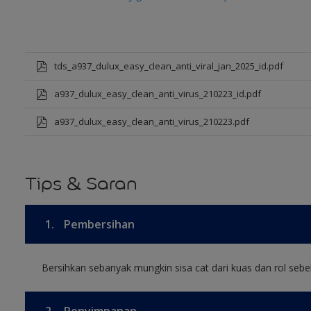
tds_a937_dulux_easy_clean_anti_viral_jan_2025_id.pdf
a937_dulux_easy_clean_anti_virus_210223_id.pdf
a937_dulux_easy_clean_anti_virus_210223.pdf
Tips & Saran
1.
Pembersihan
Bersihkan sebanyak mungkin sisa cat dari kuas dan rol sebel