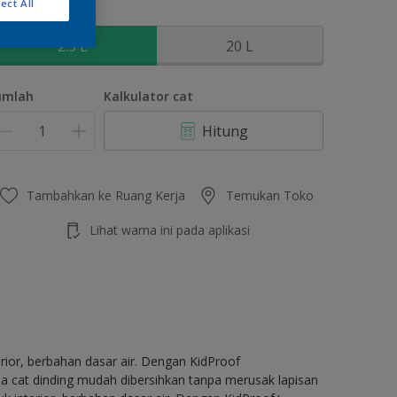
ect All
kuran
2.5 L
20 L
umlah
Kalkulator cat
Hitung
Tambahkan ke Ruang Kerja
Temukan Toko
Lihat warna ini pada aplikasi
erior, berbahan dasar air. Dengan KidProof
 cat dinding mudah dibersihkan tanpa merusak lapisan