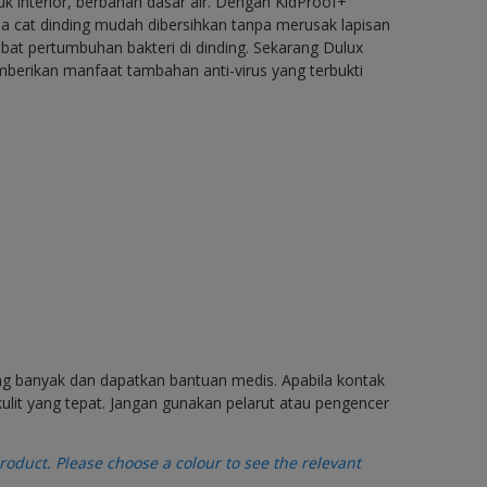
uk interior, berbahan dasar air. Dengan KidProof+
 cat dinding mudah dibersihkan tanpa merusak lapisan
at pertumbuhan bakteri di dinding. Sekarang Dulux
berikan manfaat tambahan anti-virus yang terbukti
ang banyak dan dapatkan bantuan medis. Apabila kontak
ulit yang tepat. Jangan gunakan pelarut atau pengencer
oduct. Please choose a colour to see the relevant