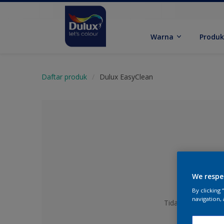
Warna
Produ
Daftar produk
Dulux EasyClean
We respe
By clicking
navigation, 
Tidak Ada Warna y