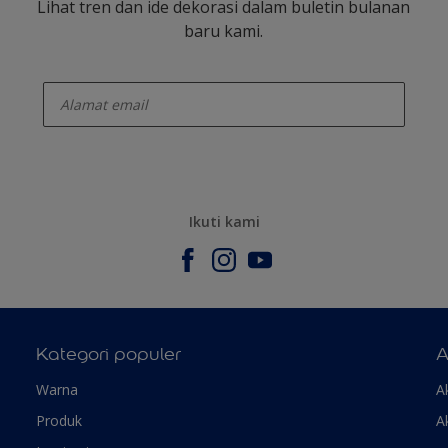
Lihat tren dan ide dekorasi dalam buletin bulanan
baru kami.
enter-your-email
Ikuti kami
Kategori populer
A
Warna
A
Produk
A