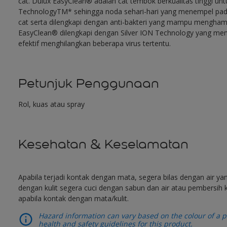
cat. Dulux EasyClean® adalah cat tembok berkualitas tinggi unt
TechnologyTM* sehingga noda sehari-hari yang menempel pada
cat serta dilengkapi dengan anti-bakteri yang mampu menghamb
EasyClean® dilengkapi dengan Silver ION Technology yang mem
efektif menghilangkan beberapa virus tertentu.
Petunjuk Penggunaan
Rol, kuas atau spray
Kesehatan & Keselamatan
Apabila terjadi kontak dengan mata, segera bilas dengan air y
dengan kulit segera cuci dengan sabun dan air atau pembersih k
apabila kontak dengan mata/kulit.
Hazard information can vary based on the colour of a pr
health and safety guidelines for this product.