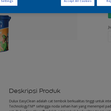
 Settings
Accept All Cookies
Rej
U
J
Deskripsi Produk
Dulux EasyClean adalah cat tembok berkualitas tinggi untuk int
TechnologyTM* sehingga noda sehari-hari yang menempel pada