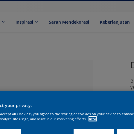
k
Inspirasi
Saran Mendekorasi
Keberlanjutan
B
y
m
b
ct your privacy.
 “Accept All Cookies”, you agree to the storing of cookies on your device to enhanc
analyze site usage, and assist in our marketing efforts.
Info
ang Dipilih