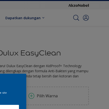
Dapatkan dukungan
Dulux EasyClean
aru! Dulux EasyClean dengan KidProof+ Technology
ang dilengkapi dengan formula Anti-Bakteri yang mampu
enjaga dinding anda tetap bersih dari kotoran dan
akteri
e site
Pilih Warna