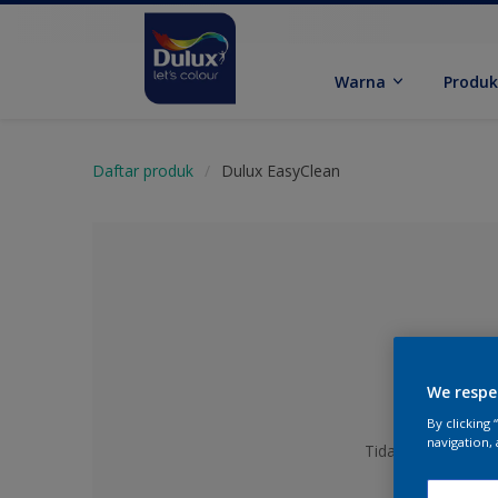
Warna
Produ
Daftar produk
Dulux EasyClean
We respe
By clicking
navigation, 
Tidak Ada Warna y