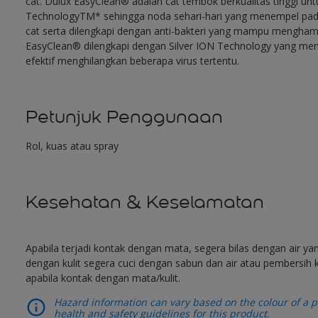
cat. Dulux EasyClean® adalah cat tembok berkualitas tinggi unt
TechnologyTM* sehingga noda sehari-hari yang menempel pada
cat serta dilengkapi dengan anti-bakteri yang mampu menghamb
EasyClean® dilengkapi dengan Silver ION Technology yang mem
efektif menghilangkan beberapa virus tertentu.
Petunjuk Penggunaan
Rol, kuas atau spray
Kesehatan & Keselamatan
Apabila terjadi kontak dengan mata, segera bilas dengan air y
dengan kulit segera cuci dengan sabun dan air atau pembersih k
apabila kontak dengan mata/kulit.
Hazard information can vary based on the colour of a pr
health and safety guidelines for this product.