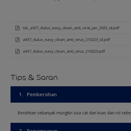
tds_a937_dulux_easy_clean_anti_viral_jan_2025_id.pdf
a937_dulux_easy_clean_anti_virus_210223_id.pdf
a937_dulux_easy_clean_anti_virus_210223.pdf
Tips & Saran
1.
Pembersihan
Bersihkan sebanyak mungkin sisa cat dari kuas dan rol sebel