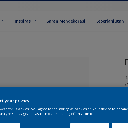
k
Inspirasi
Saran Mendekorasi
Keberlanjutan
B
y
m
b
ct your privacy.
 “Accept All Cookies”, you agree to the storing of cookies on your device to enhanc
analyze site usage, and assist in our marketing efforts.
Info
ang Dipilih