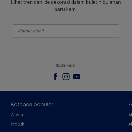
Lihat tren dan ide dekorasi dalam buletin bulanan
baru kami.
enter-your-email
Ikuti kami
Kategori populer
A
Warna
A
Produk
A