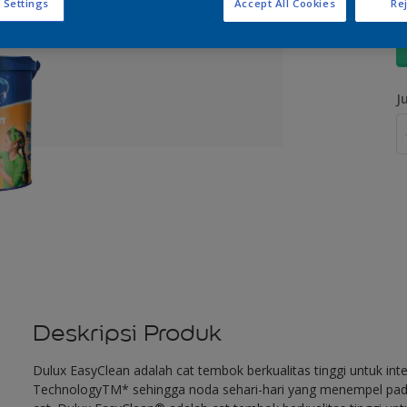
 Settings
Accept All Cookies
Rej
U
J
Deskripsi Produk
Dulux EasyClean adalah cat tembok berkualitas tinggi untuk int
TechnologyTM* sehingga noda sehari-hari yang menempel pada