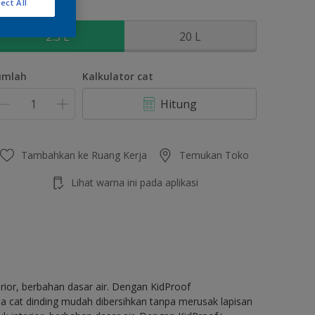
ect All
kuran
2.5 L
20 L
umlah
Kalkulator cat
Hitung
Tambahkan ke Ruang Kerja
Temukan Toko
Lihat warna ini pada aplikasi
erior, berbahan dasar air. Dengan KidProof
 cat dinding mudah dibersihkan tanpa merusak lapisan