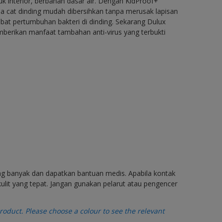
uk interior, berbahan dasar air. Dengan KidProof+
 cat dinding mudah dibersihkan tanpa merusak lapisan
at pertumbuhan bakteri di dinding. Sekarang Dulux
berikan manfaat tambahan anti-virus yang terbukti
ang banyak dan dapatkan bantuan medis. Apabila kontak
ulit yang tepat. Jangan gunakan pelarut atau pengencer
oduct. Please choose a colour to see the relevant