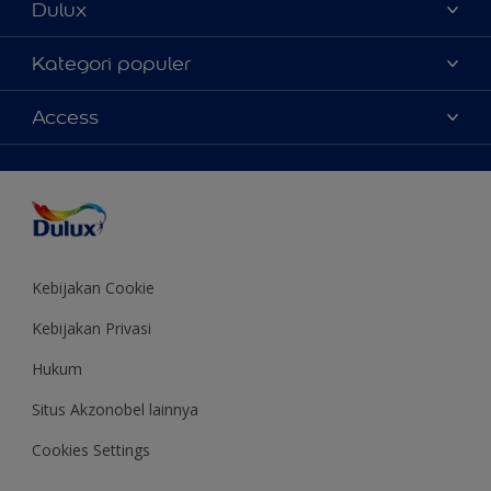
Dulux
Tentang Kami
Kategori populer
Contact us
Warna
Access
Temukan toko
Produk
Sitemap
Aksesibilitas
Inspirasi
Akurasi Warna
Saran Mendekorasi
Colour of the Year
Kebijakan Cookie
Kebijakan Privasi
Hukum
Situs Akzonobel lainnya
Cookies Settings