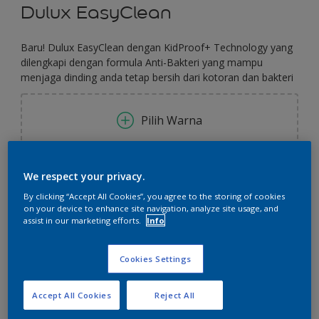
Dulux EasyClean
Baru! Dulux EasyClean dengan KidProof+ Technology yang
dilengkapi dengan formula Anti-Bakteri yang mampu
menjaga dinding anda tetap bersih dari kotoran dan bakteri
Pilih Warna
Ukuran
We respect your privacy.
2.5 L
20 L
By clicking “Accept All Cookies”, you agree to the storing of cookies
on your device to enhance site navigation, analyze site usage, and
assist in our marketing efforts.
Info
Jumlah
Kalkulator cat
Cookies Settings
Hitung
Accept All Cookies
Reject All
Tambahkan ke Ruang Kerja
Temukan Toko