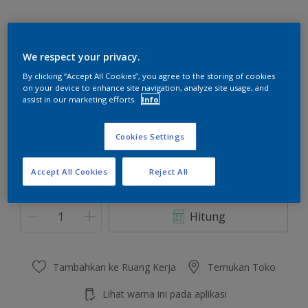
We respect your privacy.
White
By clicking “Accept All Cookies”, you agree to the storing of cookies
on your device to enhance site navigation, analyze site usage, and
Hanya 1 Warna yang Tersedia
assist in our marketing efforts.
Info
Ukuran
Cookies Settings
5 KG
25 L
Accept All Cookies
Reject All
Jumlah
Kalkulator cat
Hitung
Tambahkan ke Ruang Kerja
Temukan Toko
Lihat warna ini pada aplikasi