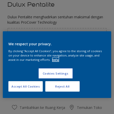
Dulux Pentalite
Dulux Pentalite menghadirkan sentuhan maksimal dengan
kualitas ProCover Technology
Pilih Warna
We respect your privacy.
By clicking “Accept All Cookies”, you agree to the storing of cookies
on your device to enhance site navigation, analyze site usage, and
Ukuran
assist in our marketing efforts.
Info
2.5 L
20 L
Cookies Settings
Jumlah
Kalkulator cat
Accept All Cookies
Reject All
Hitung
Tambahkan ke Ruang Kerja
Temukan Toko