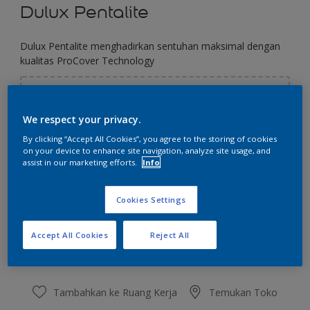
Dulux Pentalite
Dulux Pentalite menghadirkan sentuhan maksimal dengan
kualitas ProCover Technology
Pilih Warna
We respect your privacy.
By clicking “Accept All Cookies”, you agree to the storing of cookies
on your device to enhance site navigation, analyze site usage, and
Ukuran
assist in our marketing efforts.
Info
2.5 L
20 L
Cookies Settings
Jumlah
Kalkulator cat
Accept All Cookies
Reject All
Hitung
Tambahkan ke Ruang Kerja
Temukan Toko