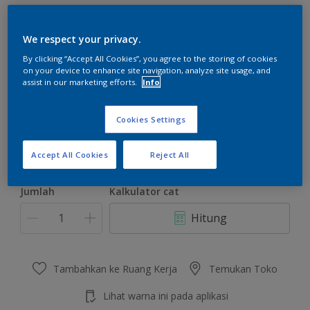
We respect your privacy.
By clicking “Accept All Cookies”, you agree to the storing of cookies
on your device to enhance site navigation, analyze site usage, and
Brave Ocean
assist in our marketing efforts.
Info
Ubah Warna
Cookies Settings
Ukuran
2.5 L
20 L
Accept All Cookies
Reject All
Jumlah
Kalkulator cat
Hitung
Tambahkan ke Ruang Kerja
Temukan Toko
Lihat warna ini pada aplikasi