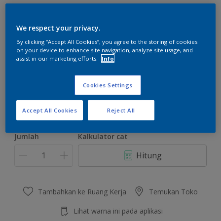
We respect your privacy.
By clicking “Accept All Cookies”, you agree to the storing of cookies
on your device to enhance site navigation, analyze site usage, and
Desert Floor
assist in our marketing efforts.
Info
Ubah Warna
Cookies Settings
Ukuran
2.5 L
20 L
Accept All Cookies
Reject All
Jumlah
Kalkulator cat
Hitung
Tambahkan ke Ruang Kerja
Temukan Toko
Lihat warna ini pada aplikasi