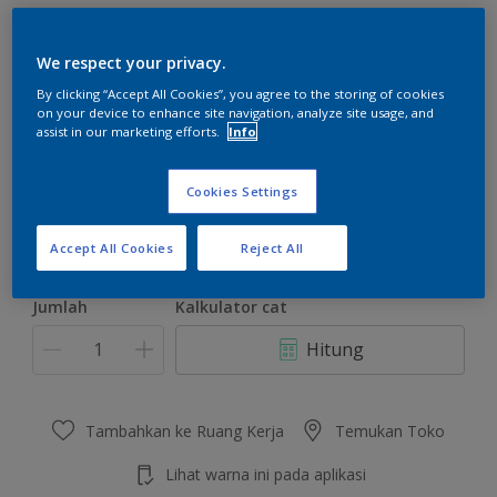
We respect your privacy.
By clicking “Accept All Cookies”, you agree to the storing of cookies
on your device to enhance site navigation, analyze site usage, and
Royal Gold
assist in our marketing efforts.
Info
Ubah Warna
Cookies Settings
Ukuran
2.5 L
20 L
Accept All Cookies
Reject All
Jumlah
Kalkulator cat
Hitung
Tambahkan ke Ruang Kerja
Temukan Toko
Lihat warna ini pada aplikasi