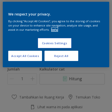
We respect your privacy.
By clicking “Accept All Cookies”, you agree to the storing of cookies
on your device to enhance site navigation, analyze site usage, and
Omega Yellow
assist in our marketing efforts.
Info
Ubah Warna
Cookies Settings
Ukuran
2.5 L
20 L
Accept All Cookies
Reject All
Jumlah
Kalkulator cat
Hitung
Tambahkan ke Ruang Kerja
Temukan Toko
Lihat warna ini pada aplikasi