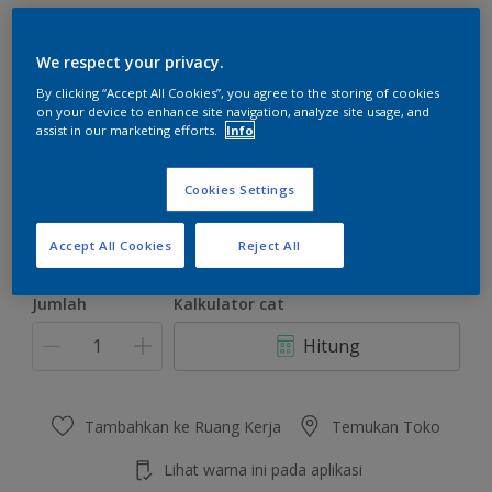
We respect your privacy.
By clicking “Accept All Cookies”, you agree to the storing of cookies
on your device to enhance site navigation, analyze site usage, and
Lime Foam
assist in our marketing efforts.
Info
Ubah Warna
Cookies Settings
Ukuran
2.5 L
20 L
Accept All Cookies
Reject All
Jumlah
Kalkulator cat
Hitung
Tambahkan ke Ruang Kerja
Temukan Toko
Lihat warna ini pada aplikasi