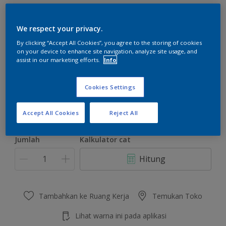
We respect your privacy.
By clicking “Accept All Cookies”, you agree to the storing of cookies
on your device to enhance site navigation, analyze site usage, and
Waterfront
assist in our marketing efforts.
Info
Ubah Warna
Cookies Settings
Ukuran
20 L
2.5 L
Accept All Cookies
Reject All
Jumlah
Kalkulator cat
Hitung
Tambahkan ke Ruang Kerja
Temukan Toko
Lihat warna ini pada aplikasi