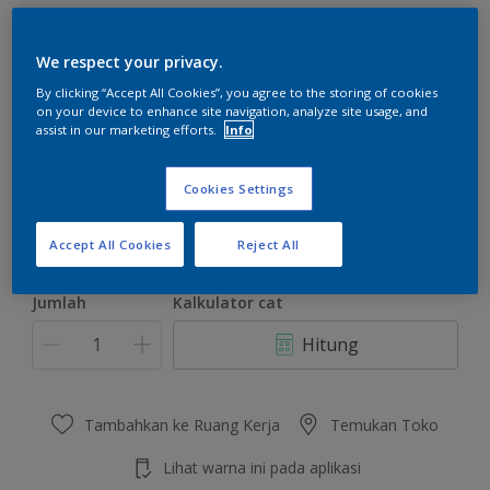
We respect your privacy.
By clicking “Accept All Cookies”, you agree to the storing of cookies
on your device to enhance site navigation, analyze site usage, and
Exotic Mandarin
assist in our marketing efforts.
Info
Ubah Warna
Cookies Settings
Ukuran
2.5 L
20 L
Accept All Cookies
Reject All
Jumlah
Kalkulator cat
Hitung
Tambahkan ke Ruang Kerja
Temukan Toko
Lihat warna ini pada aplikasi