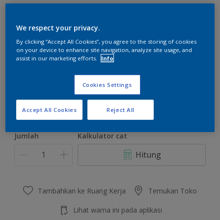
We respect your privacy.
By clicking “Accept All Cookies”, you agree to the storing of cookies
on your device to enhance site navigation, analyze site usage, and
Aubergine Taste
assist in our marketing efforts.
Info
Ubah Warna
Cookies Settings
Ukuran
2.5 L
20 L
Accept All Cookies
Reject All
Jumlah
Kalkulator cat
Hitung
Tambahkan ke Ruang Kerja
Temukan Toko
Lihat warna ini pada aplikasi