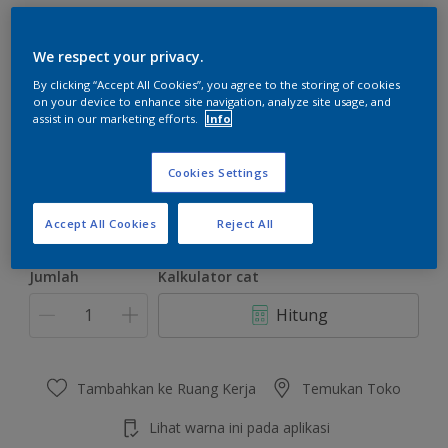
We respect your privacy.
By clicking “Accept All Cookies”, you agree to the storing of cookies
on your device to enhance site navigation, analyze site usage, and
Arcadian Blue
assist in our marketing efforts.
Info
Ubah Warna
Cookies Settings
Ukuran
2.5 L
20 L
Accept All Cookies
Reject All
Jumlah
Kalkulator cat
Hitung
Tambahkan ke Ruang Kerja
Temukan Toko
Lihat warna ini pada aplikasi