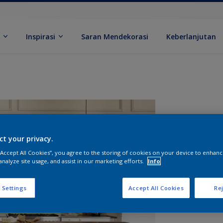
k
Inspirasi
Saran Mendekorasi
Keberlanjutan
ct your privacy.
 “Accept All Cookies”, you agree to the storing of cookies on your device to enhanc
analyze site usage, and assist in our marketing efforts.
Info
U
 Settings
Accept All Cookies
Rej