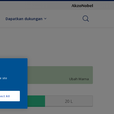
Dapatkan dukungan
Pastorale Jade
e site
Ubah Warna
kuran
ect All
2.5 L
20 L