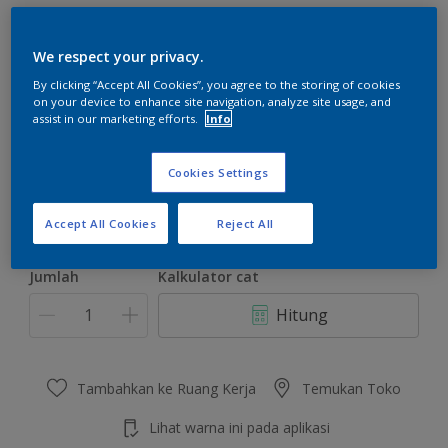
We respect your privacy.
By clicking “Accept All Cookies”, you agree to the storing of cookies
on your device to enhance site navigation, analyze site usage, and
Pink Suede
assist in our marketing efforts.
Info
Ubah Warna
Cookies Settings
Ukuran
2.5 L
20 L
Accept All Cookies
Reject All
Jumlah
Kalkulator cat
Hitung
Tambahkan ke Ruang Kerja
Temukan Toko
Lihat warna ini pada aplikasi