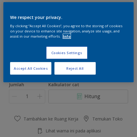
We respect your privacy.
By clicking “Accept All Cookies”, you agree to the storing of cookies
on your device to enhance site navigation, analyze site usage, and
Vertigo
assist in our marketing efforts.
Info
Ubah Warna
Cookies Settings
Ukuran
2.5 L
20 L
Accept All Cookies
Reject All
Jumlah
Kalkulator cat
Hitung
Tambahkan ke Ruang Kerja
Temukan Toko
Lihat warna ini pada aplikasi