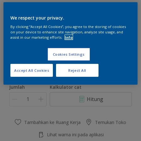
We respect your privacy.
By clicking “Accept All Cookies”, you agree to the storing of cookies
on your device to enhance site navigation, analyze site usage, and
Light Chocolat
assist in our marketing efforts.
Info
Ubah Warna
Cookies Settings
Ukuran
2.5 L
20 L
Accept All Cookies
Reject All
Jumlah
Kalkulator cat
Hitung
Tambahkan ke Ruang Kerja
Temukan Toko
Lihat warna ini pada aplikasi