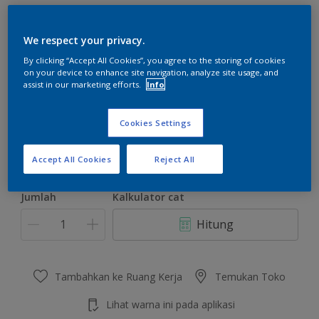
We respect your privacy.
By clicking “Accept All Cookies”, you agree to the storing of cookies
on your device to enhance site navigation, analyze site usage, and
Sweetwood
assist in our marketing efforts.
Info
Ubah Warna
Cookies Settings
Ukuran
2.5 L
20 L
Accept All Cookies
Reject All
Jumlah
Kalkulator cat
Hitung
Tambahkan ke Ruang Kerja
Temukan Toko
Lihat warna ini pada aplikasi