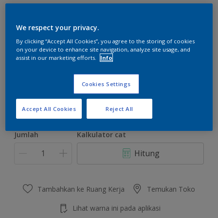
We respect your privacy.
By clicking “Accept All Cookies”, you agree to the storing of cookies
on your device to enhance site navigation, analyze site usage, and
Dewdrop Grey
assist in our marketing efforts.
Info
Ubah Warna
Cookies Settings
Ukuran
2.5 L
20 L
Accept All Cookies
Reject All
Jumlah
Kalkulator cat
Hitung
Tambahkan ke Ruang Kerja
Temukan Toko
Lihat warna ini pada aplikasi