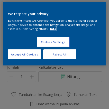
We respect your privacy.
By clicking “Accept All Cookies”, you agree to the storing of cookies
on your device to enhance site navigation, analyze site usage, and
Green Seeweed 53YY 26/275
assist in our marketing efforts.
Info
Ubah Warna
Cookies Settings
Ukuran
2.5 L
20 L
Accept All Cookies
Reject All
Jumlah
Kalkulator cat
Hitung
Tambahkan ke Ruang Kerja
Temukan Toko
Lihat warna ini pada aplikasi