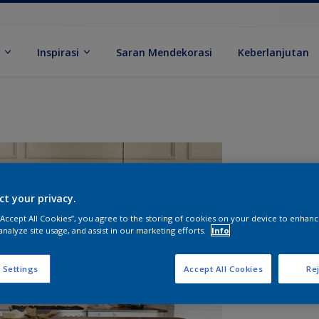
k
Inspirasi
Saran Mendekorasi
Keberlanjutan
ct your privacy.
 “Accept All Cookies”, you agree to the storing of cookies on your device to enhanc
analyze site usage, and assist in our marketing efforts.
Info
U
 Settings
Accept All Cookies
Rej