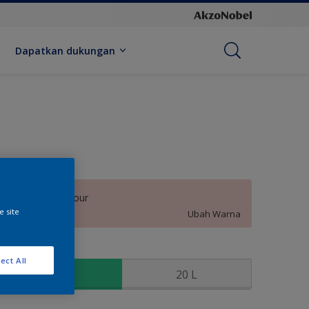
Dapatkan dukungan
Beauty Behaviour
e site
Ubah Warna
kuran
ect All
2.5 L
20 L