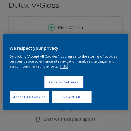
Dulux V-Gloss
Pilih Warna
We respect your privacy.
Ukuran
By clicking “Accept All Cookies”, you agree to the storing of cookies
0.8 L
2.4 L
2.4 l
on your device to enhance site navigation, analyze site usage, and
assist in our marketing efforts.
Info
Jumlah
Kalkulator cat
Cookies Settings
Hitung
Accept All Cookies
Reject All
Tambahkan ke Ruang Kerja
Temukan Toko
Lihat warna ini pada aplikasi