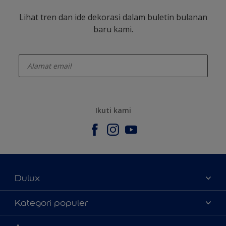
Lihat tren dan ide dekorasi dalam buletin bulanan
baru kami.
enter-your-email
Ikuti kami
Dulux
Tentang Kami
Kategori populer
Contact us
Warna