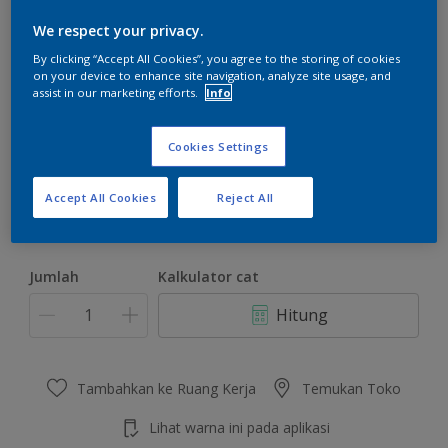
We respect your privacy.
By clicking “Accept All Cookies”, you agree to the storing of cookies
on your device to enhance site navigation, analyze site usage, and
assist in our marketing efforts.
Info
Palm Springs Tan
Ubah Warna
Cookies Settings
Ukuran
Accept All Cookies
Reject All
0.8 L
Jumlah
Kalkulator cat
Hitung
Tambahkan ke Ruang Kerja
Temukan Toko
Lihat warna ini pada aplikasi