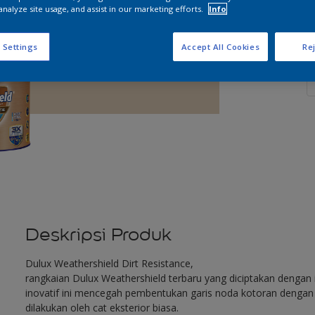
analyze site usage, and assist in our marketing efforts.
Info
 Settings
Accept All Cookies
Rej
J
Deskripsi Produk
Dulux Weathershield Dirt Resistance,
rangkaian Dulux Weathershield terbaru yang diciptakan dengan in
inovatif ini mencegah pembentukan garis noda kotoran dengan e
dilakukan oleh cat eksterior biasa.