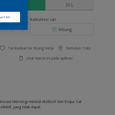
2.5 L
20 L
ect All
umlah
Kalkulator cat
Hitung
Tambahkan ke Ruang Kerja
Temukan Toko
Lihat warna ini pada aplikasi
ovasi teknologi mineral eksklusif dari Eropa. Cat
fektif, yang tidak dapat