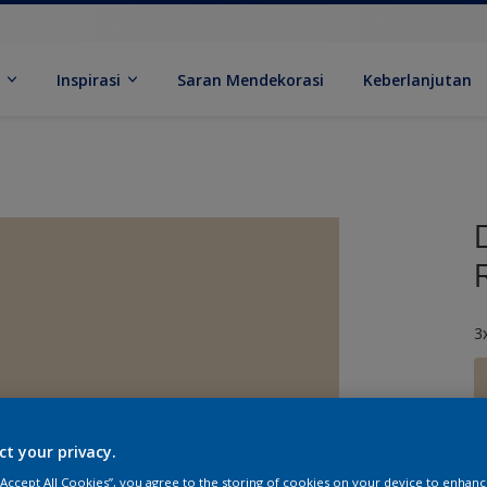
k
Inspirasi
Saran Mendekorasi
Keberlanjutan
3
ct your privacy.
U
 “Accept All Cookies”, you agree to the storing of cookies on your device to enhanc