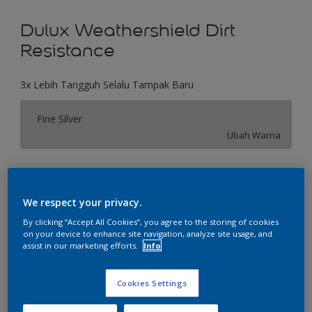
Dulux Weathershield Dirt
Resistance
3x Lebih Tangguh Selalu Tampak Baru
Fine Silver
Ubah Warna
Ukuran
2.5 L
20 L
We respect your privacy.
By clicking “Accept All Cookies”, you agree to the storing of cookies
on your device to enhance site navigation, analyze site usage, and
Jumlah
Kalkulator cat
assist in our marketing efforts.
Info
Hitung
Cookies Settings