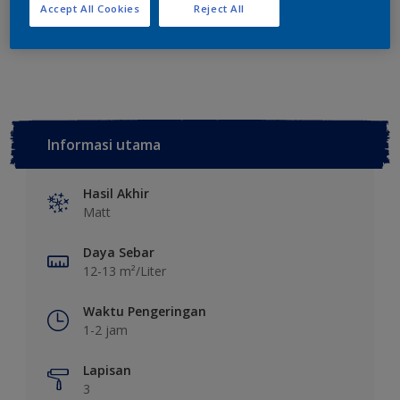
Tambahkan ke Ruang Kerja
Temukan Toko
Accept All Cookies
Reject All
Lihat warna ini pada aplikasi
Informasi utama
Hasil Akhir
Matt
Daya Sebar
12-13 m²/Liter
Waktu Pengeringan
1-2 jam
Lapisan
3