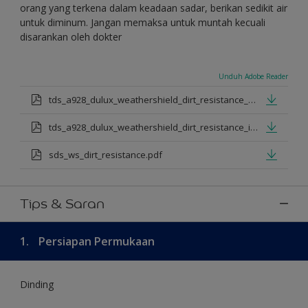
orang yang terkena dalam keadaan sadar, berikan sedikit air
untuk diminum. Jangan memaksa untuk muntah kecuali
disarankan oleh dokter
Unduh Adobe Reader
tds_a928_dulux_weathershield_dirt_resistance_en_jan_2025.pdf
tds_a928_dulux_weathershield_dirt_resistance_id_jan_2025.pdf
sds_ws_dirt_resistance.pdf
Tips & Saran
1.
Persiapan Permukaan
Dinding