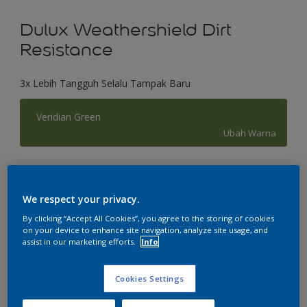
Dulux Weathershield Dirt
Resistance
3x Lebih Tangguh Selalu Tampak Baru
Veridian Green
Ubah Warna
Ukuran
2.5 L
20 L
We respect your privacy.
By clicking “Accept All Cookies”, you agree to the storing of cookies
on your device to enhance site navigation, analyze site usage, and
Jumlah
Kalkulator cat
assist in our marketing efforts.
Info
Hitung
Cookies Settings