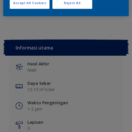
Tambahkan ke Ruang Kerja
Temukan Toko
Accept All Cookies
Reject All
Lihat warna ini pada aplikasi
Informasi utama
Hasil Akhir
Matt
Daya Sebar
12-13 m²/Liter
Waktu Pengeringan
1-2 jam
Lapisan
3