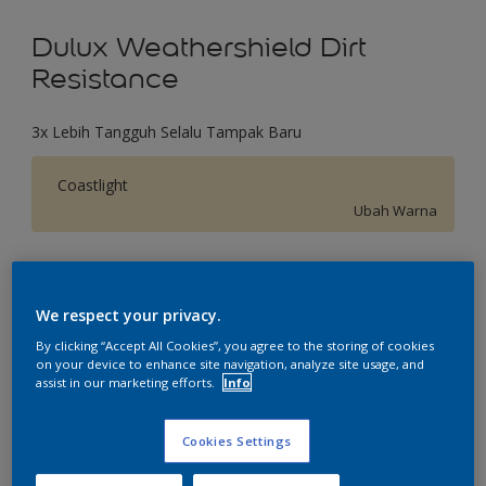
Dulux Weathershield Dirt
Resistance
3x Lebih Tangguh Selalu Tampak Baru
Coastlight
Ubah Warna
Ukuran
2.5 L
20 L
We respect your privacy.
By clicking “Accept All Cookies”, you agree to the storing of cookies
on your device to enhance site navigation, analyze site usage, and
Jumlah
Kalkulator cat
assist in our marketing efforts.
Info
Hitung
Cookies Settings