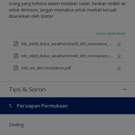
orang yang terkena dalam keadaan sadar, berikan sedikit air
untuk diminum. Jangan memaksa untuk muntah kecuali
disarankan oleh dokter
Unduh Adobe Reader
tds_a928_dulux_weathershield_dirt_resistance_en_jan_2025.pdf
tds_a928_dulux_weathershield_dirt_resistance_id_jan_2025.pdf
sds_ws_dirt_resistance.pdf
Tips & Saran
1.
Persiapan Permukaan
Dinding