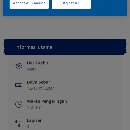
Tambahkan ke Ruang Kerja
Temukan Toko
Accept All Cookies
Reject All
Lihat warna ini pada aplikasi
Informasi utama
Hasil Akhir
Matt
Daya Sebar
12-13 m²/Liter
Waktu Pengeringan
1-2 jam
Lapisan
3