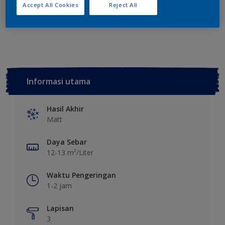
Tambahkan ke Ruang Kerja
Temukan Toko
Accept All Cookies
Reject All
Lihat warna ini pada aplikasi
Informasi utama
Hasil Akhir
Matt
Daya Sebar
12-13 m²/Liter
Waktu Pengeringan
1-2 jam
Lapisan
3