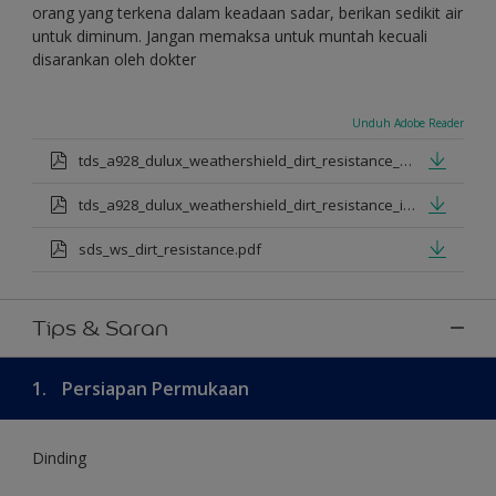
orang yang terkena dalam keadaan sadar, berikan sedikit air
untuk diminum. Jangan memaksa untuk muntah kecuali
disarankan oleh dokter
Unduh Adobe Reader
tds_a928_dulux_weathershield_dirt_resistance_en_jan_2025.pdf
tds_a928_dulux_weathershield_dirt_resistance_id_jan_2025.pdf
sds_ws_dirt_resistance.pdf
Tips & Saran
1.
Persiapan Permukaan
Dinding