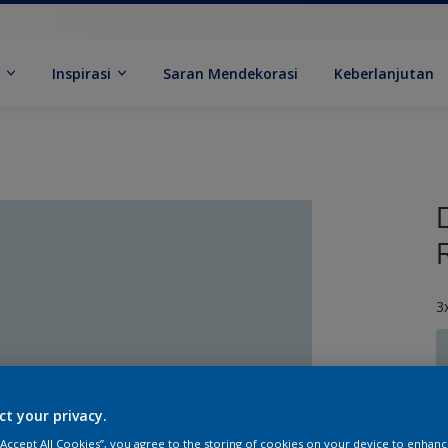
k
Inspirasi
Saran Mendekorasi
Keberlanjutan
3
ct your privacy.
U
 “Accept All Cookies”, you agree to the storing of cookies on your device to enhanc