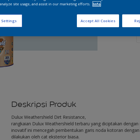
analyze site usage, and assist in our marketing efforts.
Info
 Settings
Accept All Cookies
Rej
J
Deskripsi Produk
Dulux Weathershield Dirt Resistance,
rangkaian Dulux Weathershield terbaru yang diciptakan dengan in
inovatif ini mencegah pembentukan garis noda kotoran dengan e
dilakukan oleh cat eksterior biasa.