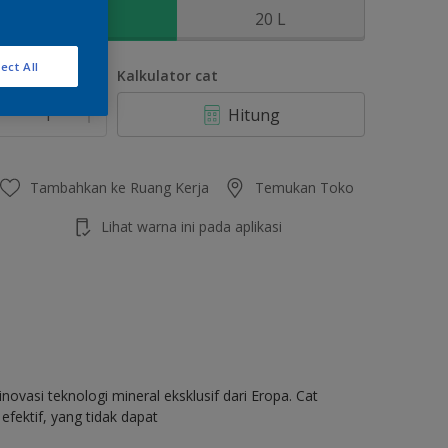
2.5 L
20 L
ect All
umlah
Kalkulator cat
Hitung
Tambahkan ke Ruang Kerja
Temukan Toko
Lihat warna ini pada aplikasi
ovasi teknologi mineral eksklusif dari Eropa. Cat
fektif, yang tidak dapat